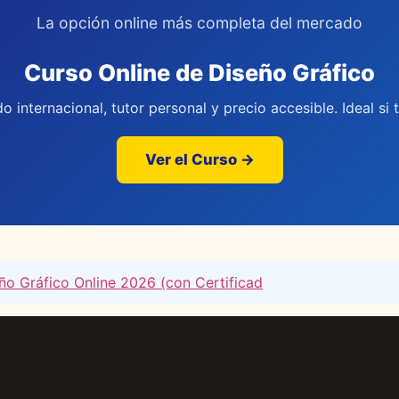
La opción online más completa del mercado
Curso Online de Diseño Gráfico
do internacional, tutor personal y precio accesible. Ideal si 
Ver el Curso →
ño Gráfico Online 2026 (con Certificad