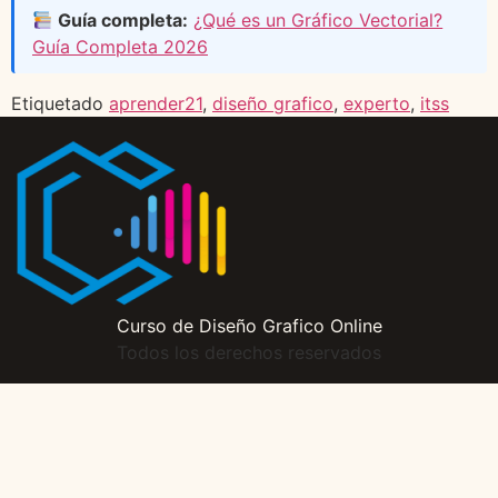
Guía completa:
¿Qué es un Gráfico Vectorial?
Guía Completa 2026
Etiquetado
aprender21
,
diseño grafico
,
experto
,
itss
Curso de Diseño Grafico Online
Todos los derechos reservados