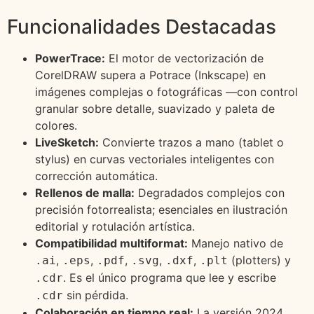
Funcionalidades Destacadas
PowerTrace:
El motor de vectorización de
CorelDRAW supera a Potrace (Inkscape) en
imágenes complejas o fotográficas —con control
granular sobre detalle, suavizado y paleta de
colores.
LiveSketch:
Convierte trazos a mano (tablet o
stylus) en curvas vectoriales inteligentes con
corrección automática.
Rellenos de malla:
Degradados complejos con
precisión fotorrealista; esenciales en ilustración
editorial y rotulación artística.
Compatibilidad multiformat:
Manejo nativo de
,
,
,
,
,
(plotters) y
.ai
.eps
.pdf
.svg
.dxf
.plt
. Es el único programa que lee y escribe
.cdr
sin pérdida.
.cdr
Colaboración en tiempo real:
La versión 2024