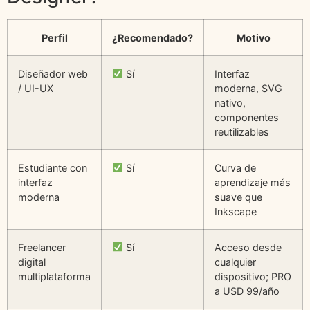
Perfil
¿Recomendado?
Motivo
Diseñador web
Sí
Interfaz
/ UI-UX
moderna, SVG
nativo,
componentes
reutilizables
Estudiante con
Sí
Curva de
interfaz
aprendizaje más
moderna
suave que
Inkscape
Freelancer
Sí
Acceso desde
digital
cualquier
multiplataforma
dispositivo; PRO
a USD 99/año