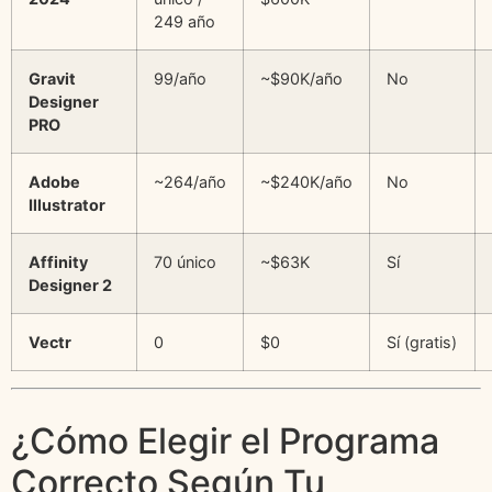
249 año
Gravit
99/año
~$90K/año
No
Designer
PRO
Adobe
~264/año
~$240K/año
No
Illustrator
Affinity
70 único
~$63K
Sí
Designer 2
Vectr
0
$0
Sí (gratis)
¿Cómo Elegir el Programa
Correcto Según Tu